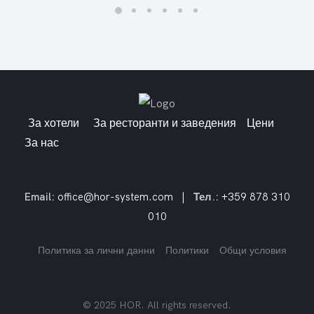
За хотели
За ресторанти и заведения
Цени
За нас
Email:
office@hor-system.com
|
Тел.:
+359 878 310
010
Политика за лични данни
Политики
Общи условия
© 2025 HOR. All rights reserved.