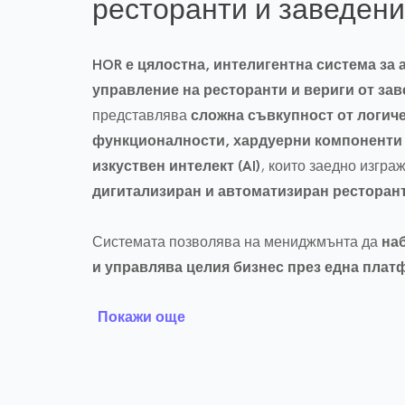
ресторанти и заведен
HOR е цялостна, интелигентна система за 
управление на ресторанти и вериги от зав
представлява
сложна съвкупност от логич
функционалности, хардуерни компоненти 
изкуствен интелект (AI)
, които заедно изгра
дигитализиран и автоматизиран ресторант
Системата позволява на мениджмънта да
на
и управлява целия бизнес през една пла
дали става дума за единичен обект или нацио
Покажи още
С HOR получавате:
🧠
Интелигентен софтуер, който: