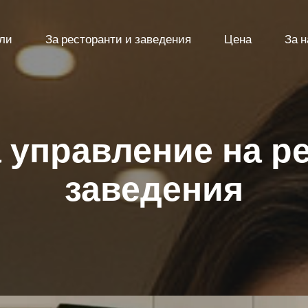
ели
За ресторанти и заведения
Цена
За н
 управление на р
заведения