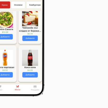
не е просто софтуер
– това е
платформа за
ление, автоматизация и растеж
, която дава
вениците и мениджърите да контролират всеки
, независимо от мащаба.