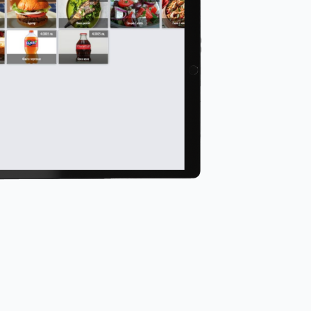
ост на продукти, инвентаризации
оставки и заявки
ите навици, история на поръчки
и за лоялност
зервации и менюта
пти и калкулации
и с точни грамажи и себестойности
ане от склада при изпълнение на поръчка
база на рецептурни карти
вестия
звестия за клиенти