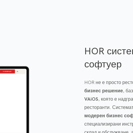
з мобилни устройства
о време на
нлайн менюта
HOR систе
 и аналитични данни
софтуер
ава предложения за
HOR не е просто рест
бизнес решение
, ба
сове и дни
VAiOS
, която е надг
рсонала и
ресторанти. Системат
модерен бизнес соф
чрез интелигентни
специализирани инстр
склад и обслужване, 