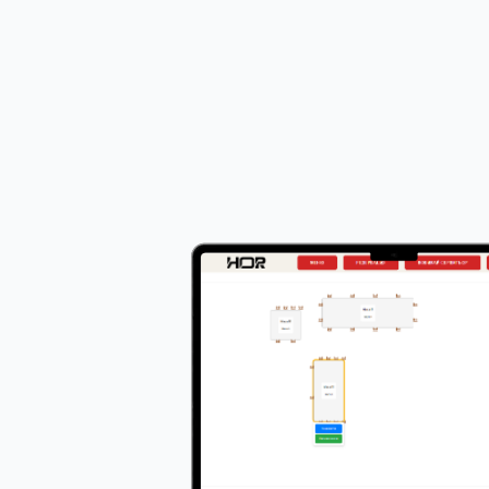
- Приема и обработва клиентски поръчки
- Подпомага работата на сервитьорите чре
- Автоматично следи и управлява работнот
персонала
- Обработва доставки и заявки
- Позволява резервации и създаване на о
- Генерира в реално време отчети, справки
🤖
Изкуствен интелект, който:
- Анализира поведението на клиентите и д
подобрения в обслужването
- Прогнозира натовареността в различни ча
- Предлага оптимизации в графиците на пе
складирането на продукти
- Подпомага вземането на бизнес решения 
справки и аларми при отклонения от нормата