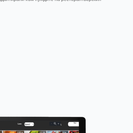
раденият бизнес софтуер на HOR?
персонал (HRM &ТРЗ)
време, смени, отпуски, договори,
ление на заплати и осигуровки
оводство
ри, авансови плащания, и отчети
вки по клиенти/доставчици
ботка на плащания и банкови извлечения
истичен модул
личности в реално време
към доставчици при достигане на
во