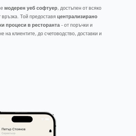
 е
модерен уеб софтуер
, достъпен от всяко
т връзка. Той предоставя
централизирано
ки процеси в ресторанта
– от поръчки и
е на клиентите, до счетоводство, доставки и
ме.
зградени
мобилни приложения за
ението
, които улесняват комуникацията
хня и администрация, като съкращават
е и намаляват грешките.
 предоставя
хардуерно обезпечение
– от
 екрани и кухненски дисплеи, до четци за
ирани решения по задание. Това позволява
стна, завършена система
, пригодена
 на даден ресторант или верига.