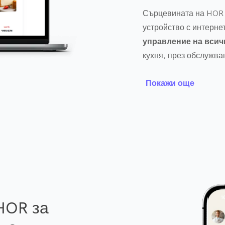
Сърцевината на HOR
устройство с интерне
управление на всич
кухня, през обслужван
анализи в реално вре
Покажи още
Към системата има и
персонала и управл
между сервитьори, ку
времето за обслужван
Допълнително, VAiOS
POS терминали, смарт
достъп и персонализ
HOR за
създаването на
цяло
конкретно за нуждите