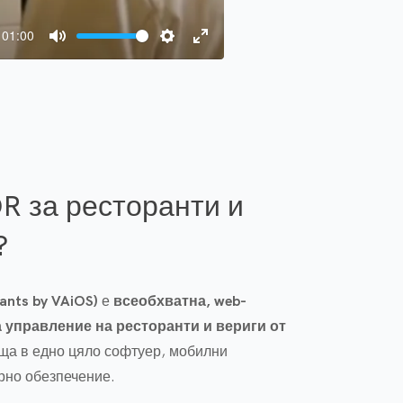
01:00
Mute
Settings
Enter
fullscreen
R за ресторанти и
?
ants by VAiOS)
е
всеобхватна, web-
 управление на ресторанти и вериги от
аща в едно цяло софтуер, мобилни
рно обезпечение.