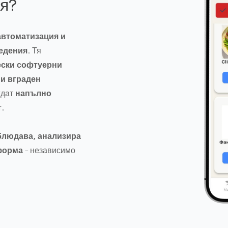
ия?
HOR за ресторанти 
автоматизация и
интелигентно управ
едения.
Тя
възможност на собст
ески софтуерни
аспект от бизнеса си
и вграден
ждат
напълно
.
блюдава, анализира
тформа
– независимо
нална верига.