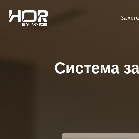
За хот
Система за