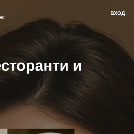
ВХОД
ас
есторанти и