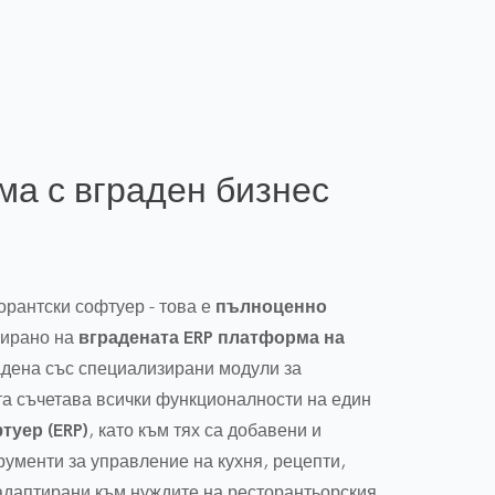
ма с вграден бизнес
орантски софтуер - това е
пълноценно
зирано на
вградената ERP платформа на
радена със специализирани модули за
а съчетава всички функционалности на един
туер (ERP)
, като към тях са добавени и
ументи за управление на кухня, рецепти,
адаптирани към нуждите на ресторантьорския