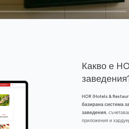
Какво е HO
заведения
HOR (Hotels & Restaur
базирана система за
заведения
, съчетав
приложения и хардуе