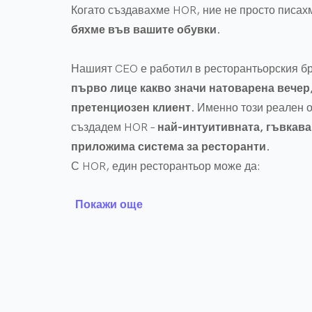
Когато създавахме HOR, ние не просто писах
бяхме във вашите обувки.
HOR не е просто касов софтуер.
Това е
вис
екосистема
, в която
изкуственият интелект
Нашият CEO е работил в ресторантьорския 
персонализираният подход
работят заедно,
първо лице какво значи натоварена вечер,
ефективен, модерен и мащабируем рестор
претенциозен клиент.
Именно този реален о
създадем HOR –
най-интуитивната, гъвкава
приложима система за ресторанти.
С HOR, един ресторантьор може да:
Покажи още
🧭
Автоматизира и издигне клиентското п
- При пристигането на клиент, хостесата из
който е изобразена интерактивна карта на ма
- Ако заведението е голямо, таблетът показ
масата и се подава на клиента като навигатор
- Клиентът, веднъж седнал, може чрез табл