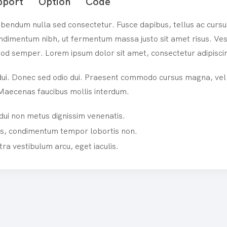
pport
Option
Code
ibendum nulla sed consectetur. Fusce dapibus, tellus ac cur
ndimentum nibh, ut fermentum massa justo sit amet risus. Vest
mod semper. Lorem ipsum dolor sit amet, consectetur adipiscin
ui. Donec sed odio dui. Praesent commodo cursus magna, vel 
Maecenas faucibus mollis interdum.
 dui non metus dignissim venenatis.
lus, condimentum tempor lobortis non.
ra vestibulum arcu, eget iaculis.