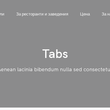
ели
За ресторанти и заведения
Цена
За н
Tabs
enean lacinia bibendum nulla sed consectet