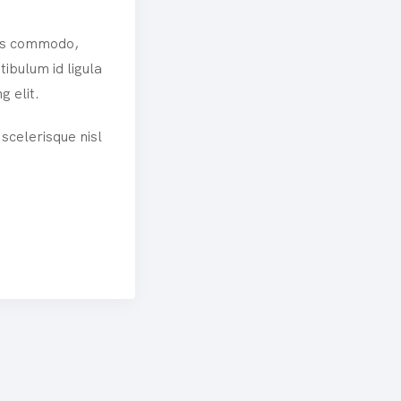
sus commodo,
ibulum id ligula
g elit.
scelerisque nisl