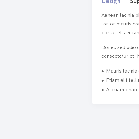
Design
Su
Aenean lacinia b
tortor mauris co
porta felis euis
Donec sed odio d
consectetur et. 
Mauris lacinia
Etiam elit tel
Aliquam pharet