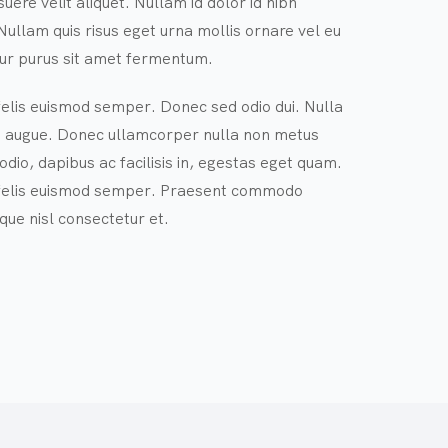
ere velit aliquet. Nullam id dolor id nibh
t. Nullam quis risus eget urna mollis ornare vel eu
tur purus sit amet fermentum.
 felis euismod semper. Donec sed odio dui. Nulla
tra augue. Donec ullamcorper nulla non metus
 odio, dapibus ac facilisis in, egestas eget quam.
a felis euismod semper. Praesent commodo
que nisl consectetur et.