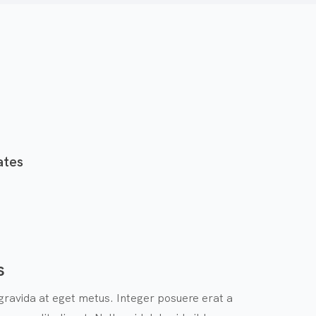
tes
s
 gravida at eget metus. Integer posuere erat a