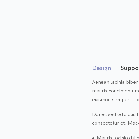
Design
Suppo
Aenean lacinia biben
mauris condimentum n
euismod semper. Lore
Donec sed odio dui. 
consectetur et. Maec
Mauris lacinia dui