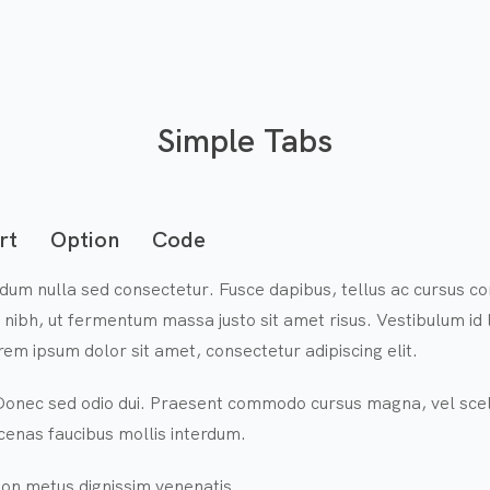
Simple Tabs
rt
Option
Code
dum nulla sed consectetur. Fusce dapibus, tellus ac cursus 
ibh, ut fermentum massa justo sit amet risus. Vestibulum id li
m ipsum dolor sit amet, consectetur adipiscing elit.
Donec sed odio dui. Praesent commodo cursus magna, vel scel
enas faucibus mollis interdum.
 non metus dignissim venenatis.