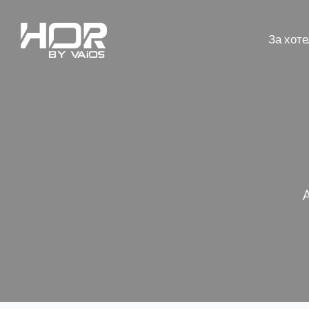
За хот
A