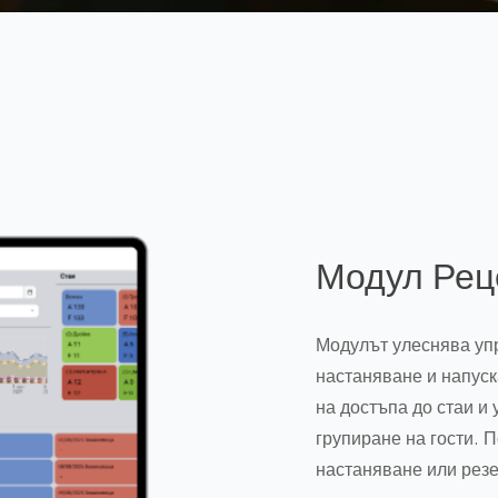
Модул Рец
Модулът улеснява упр
настаняване и напуск
на достъпа до стаи и
групиране на гости. 
настаняване или рез