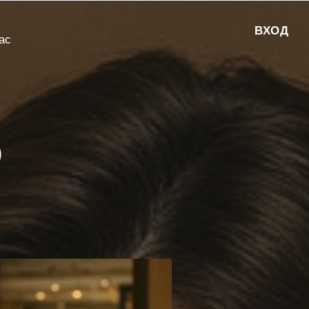
ВХОД
ас
р