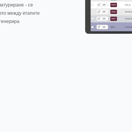
ктуриране – се
ето между етапите
 генерира