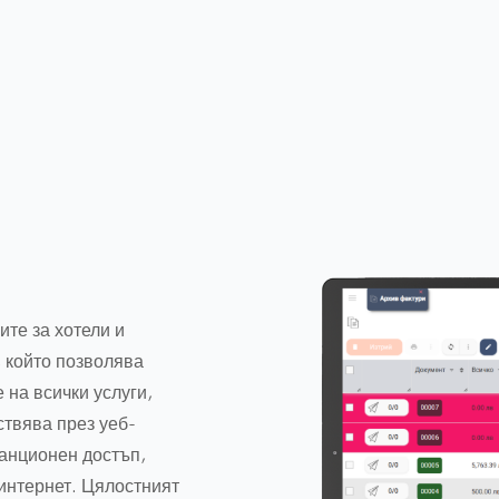
ите за хотели и
, който позволява
 на всички услуги,
ствява през уеб-
анционен достъп,
 интернет. Цялостният