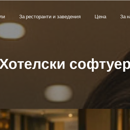
ели
За ресторанти и заведения
Цена
За н
Хотелски софтуе