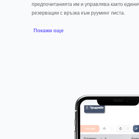
предпочитанията им и управлява както единич
резервации с връзка към рууминг листа.
Покажи още