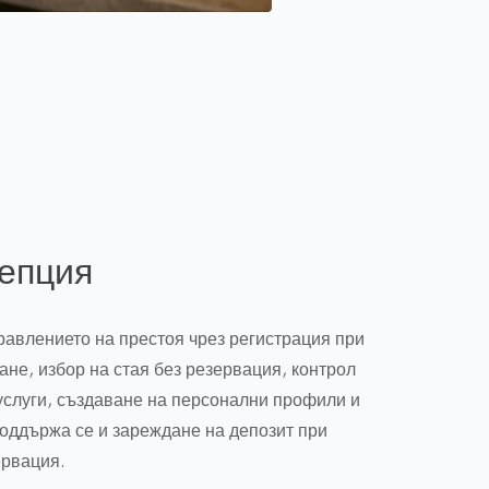
Mute
Settings
Enter
fullscreen
епция
авлението на престоя чрез регистрация при
ане, избор на стая без резервация, контрол
 услуги, създаване на персонални профили и
Поддържа се и зареждане на депозит при
ервация.